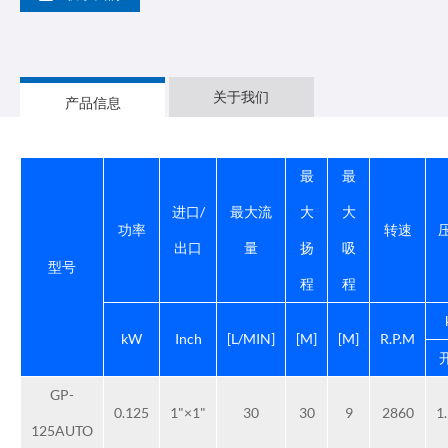
关于我们
产品信息
最
最
进口/
最大流
大
大
功率
转速
出口
量
扬
吸
型号
程
程
kW
Inch
[L/MIN]
[M]
[M]
R.P.M
GP-
0.125
1"×1"
30
30
9
2860
1
125AUTO