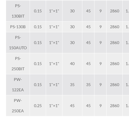
PS-
0.15
1"×1"
30
45
9
2860
1
130BIT
PS-130B
0.15
1"×1"
30
45
9
2860
1
PS-
0.15
1"×1"
30
45
9
2860
1
150AUTO
PS-
0.15
1"×1"
40
45
9
2860
1
250BIT
PW-
0.15
1"×1"
35
35
9
2860
1
122EA
PW-
0.25
1"×1"
45
45
9
2860
1
250EA