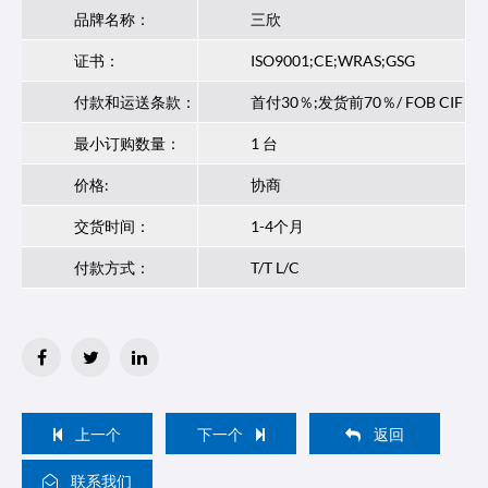
品牌名称：
三欣
证书：
ISO9001;CE;WRAS;GSG
付款和运送条款：
首付30％;发货前70％/ FOB CIF
最小订购数量：
1 台
价格:
协商
交货时间：
1-4个月
付款方式：
T/T L/C
上一个
下一个
返回
联系我们