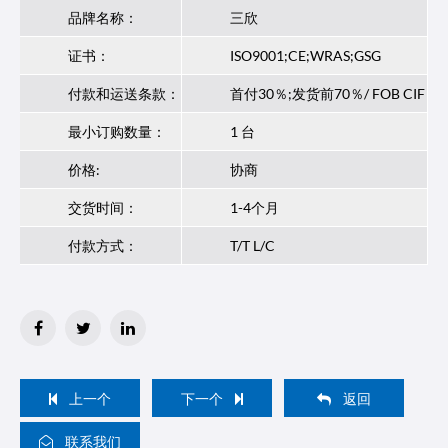
品牌名称：
三欣
证书：
ISO9001;CE;WRAS;GSG
付款和运送条款：
首付30％;发货前70％/ FOB CIF
最小订购数量：
1 台
价格:
协商
交货时间：
1-4个月
付款方式：
T/T L/C
上一个
下一个
返回
联系我们