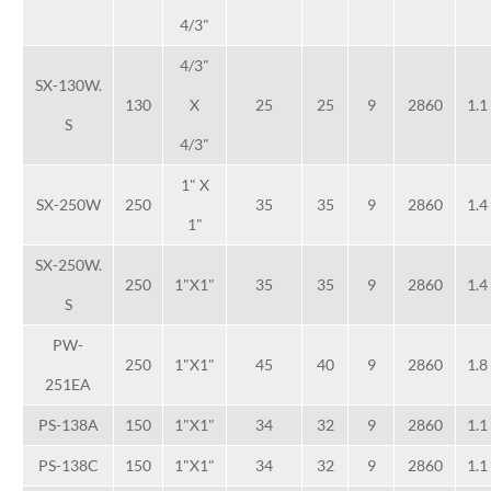
4/3"
4/3"
SX-130W.
130
X
25
25
9
2860
1.1
S
4/3"
1" X
SX-250W
250
35
35
9
2860
1.4
1"
SX-250W.
250
1"X1"
35
35
9
2860
1.4
S
PW-
250
1"X1"
45
40
9
2860
1.8
251EA
PS-138A
150
1"X1"
34
32
9
2860
1.1
PS-138C
150
1"X1"
34
32
9
2860
1.1