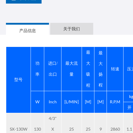
关于我们
产品信息
最
最
大
功
进口/
最大流
大
转速
压
扬
率
出口
量
吸
型号
程
程
k
W
Inch
[L/MIN]
[M]
[M]
R.P.M
开
4/3"
SX-130W
130
X
25
25
9
2860
1.1