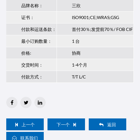
品牌名称：
三欣
证书：
ISO9001;CE;WRAS;GSG
付款和运送条款：
首付30％;发货前70％/ FOB CIF
最小订购数量：
1 台
价格:
协商
交货时间：
1-4个月
付款方式：
T/T L/C
上一个
下一个
返回
联系我们