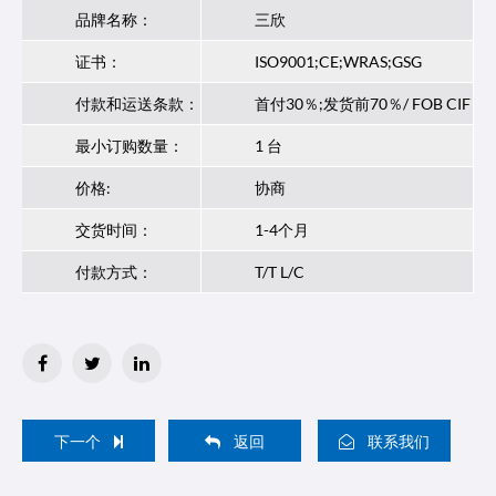
品牌名称：
三欣
证书：
ISO9001;CE;WRAS;GSG
付款和运送条款：
首付30％;发货前70％/ FOB CIF
最小订购数量：
1 台
价格:
协商
交货时间：
1-4个月
付款方式：
T/T L/C
下一个
返回
联系我们