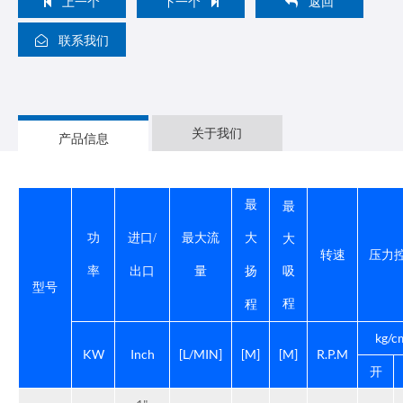
上一个
下一个
返回
联系我们
关于我们
产品信息
最
最
大
功
进口/
最大流
大
转速
压力
吸
率
出口
量
扬
型号
程
程
kg/c
KW
Inch
[L/MIN]
[M]
[M]
R.P.M
开