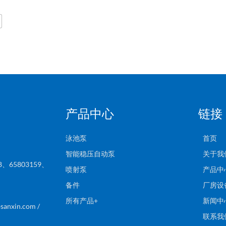
产品中心
链接
泳池泵
首页
智能稳压自动泵
关于我
8、65803159、
喷射泵
产品中
备件
厂房设
2
所有产品+
新闻中
anxin.com /
联系我