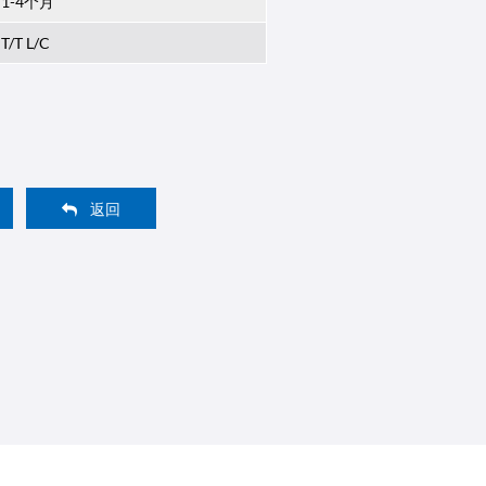
1-4个月
T/T L/C
返回