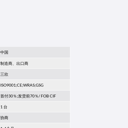
中国
制造商、出口商
三欣
ISO9001;CE;WRAS;GSG
首付30％;发货前70％/ FOB CIF
1 台
协商