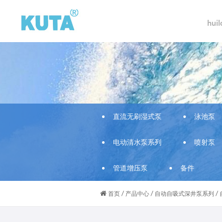
hui
直流无刷湿式泵
泳池泵
电动清水泵系列
喷射泵
管道增压泵
备件
/
/
/
首页
产品中心
自动自吸式深井泵系列