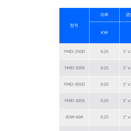
功率
进
型号
KW
YMD-250D
0.25
1" x
YMD-250S
0.25
1" x
YMD-305D
0.25
1" x
YMD-305S
0.25
1" x
JDW-60A
0.25
1" x