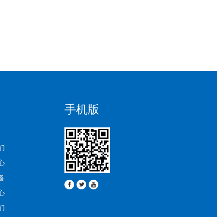
手机版
们
心
备
心
们