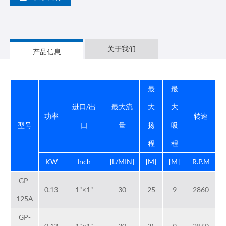
关于我们
产品信息
最
最
进口/出
最大流
大
大
功率
转速
型号
口
量
扬
吸
程
程
KW
Inch
[L/MIN]
[M]
[M]
R.P.M
GP-
0.13
1"×1"
30
25
9
2860
125A
GP-