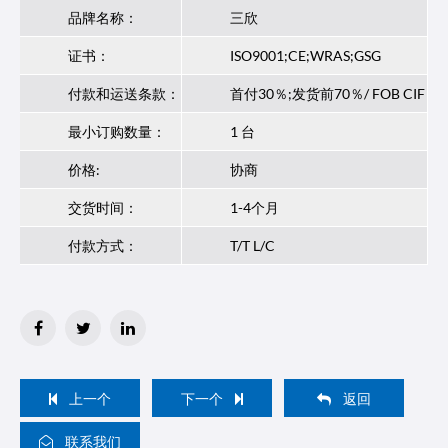
品牌名称：
三欣
证书：
ISO9001;CE;WRAS;GSG
付款和运送条款：
首付30％;发货前70％/ FOB CIF
最小订购数量：
1 台
价格:
协商
交货时间：
1-4个月
付款方式：
T/T L/C
上一个
下一个
返回
联系我们