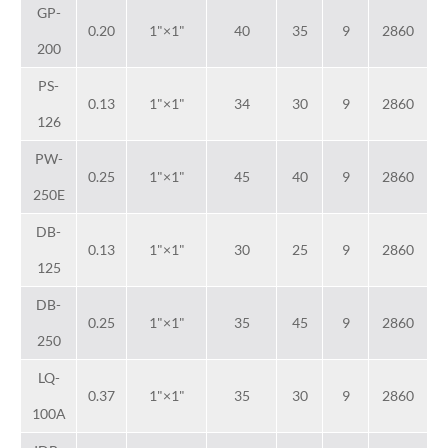
GP-
0.20
1"×1"
40
35
9
2860
200
PS-
0.13
1"×1"
34
30
9
2860
126
PW-
0.25
1"×1"
45
40
9
2860
250E
DB-
0.13
1"×1"
30
25
9
2860
125
DB-
0.25
1"×1"
35
45
9
2860
250
LQ-
0.37
1"×1"
35
30
9
2860
100A