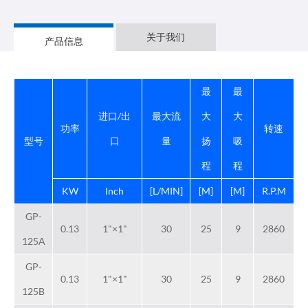
关于我们
产品信息
最
最
进口/出
最大流
大
大
功率
转速
型号
口
量
扬
吸
程
程
KW
Inch
[L/MIN]
[M]
[M]
R.P.M
GP-
0.13
1"×1"
30
25
9
2860
125A
GP-
0.13
1"×1"
30
25
9
2860
125B