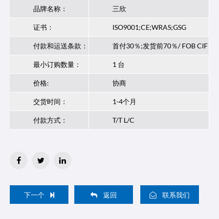
品牌名称：
三欣
证书：
ISO9001;CE;WRAS;GSG
付款和运送条款：
首付30％;发货前70％/ FOB CIF
最小订购数量：
1 台
价格:
协商
交货时间：
1-4个月
付款方式：
T/T L/C
下一个
返回
联系我们