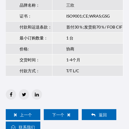
品牌名称：
三欣
证书：
ISO9001;CE;WRAS;GSG
付款和运送条款：
首付30％;发货前70％/ FOB CIF
最小订购数量：
1 台
价格:
协商
交货时间：
1-4个月
付款方式：
T/T L/C
上一个
下一个
返回
联系我们