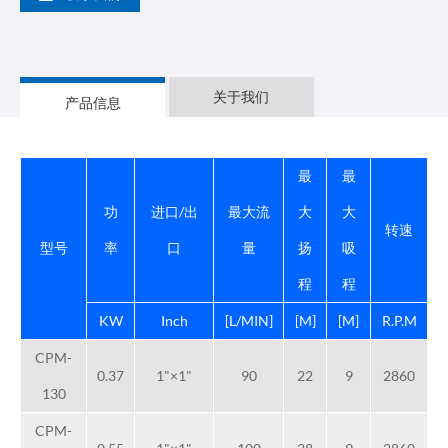
关于我们
产品信息
最
最
功
进口/出
最大流
大
大
转速
型号
率
口
量
扬
吸
程
程
KW
Inch
[L/MIN]
[M]
[M]
R.P.M
CPM-
0.37
1"×1"
90
22
9
2860
130
CPM-