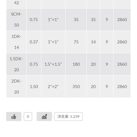
42
SCM-
0.75
1"×1"
35
35
9
2860
50
1DK-
0.37
1"×1"
75
14
9
2860
14
1.5DK-
0.75
1.5"×1.5"
180
20
9
2860
20
2DK-
1.50
2"×2"
350
20
9
2860
20
0
浏览量: 1,239