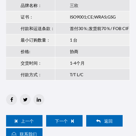
品牌名称：
三欣
证书：
ISO9001;CE;WRAS;GSG
付款和运送条款：
首付30％;发货前70％/ FOB CIF
最小订购数量：
1 台
价格:
协商
交货时间：
1-4个月
付款方式：
T/T L/C
上一个
下一个
返回
联系我们