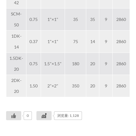
42
SCM-
0.75
1"×1"
35
35
9
2860
50
1DK-
0.37
1"×1"
75
14
9
2860
14
1.5DK-
0.75
1.5"×1.5"
180
20
9
2860
20
2DK-
1.50
2"×2"
350
20
9
2860
20
0
浏览量: 1,128