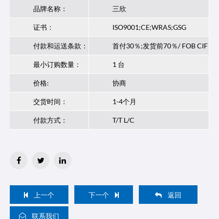
品牌名称：
三欣
证书：
ISO9001;CE;WRAS;GSG
付款和运送条款：
首付30％;发货前70％/ FOB CIF
最小订购数量：
1 台
价格:
协商
交货时间：
1-4个月
付款方式：
T/T L/C
上一个
下一个
返回
联系我们