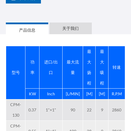
关于我们
产品信息
最
最
功
进口/出
最大流
大
大
转速
型号
率
口
量
扬
吸
程
程
KW
Inch
[L/MIN]
[M]
[M]
R.P.M
CPM-
0.37
1"×1"
90
22
9
2860
130
CPM-