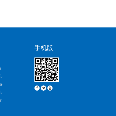
手机版
们
心
备
心
们