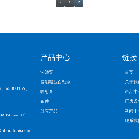
<
1
2
产品中心
链接
泳池泵
首页
智能稳压自动泵
关于我
8、65803159、
喷射泵
产品中
备件
厂房设
2
所有产品+
新闻中
anxin.com /
联系我
nbhuilong.com