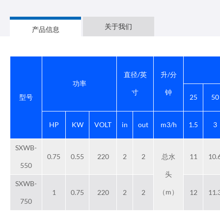
关于我们
产品信息
直径/英
升/分
功率
寸
钟
型号
25
50
HP
KW
VOLT
in
out
m3/h
1.5
3
SXWB-
0.75
0.55
220
2
2
总水
11
10.
550
头
SXWB-
（m）
1
0.75
220
2
2
12
11.
750