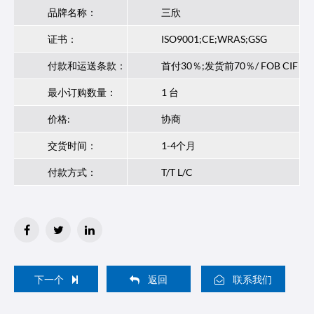
品牌名称：
三欣
证书：
ISO9001;CE;WRAS;GSG
付款和运送条款：
首付30％;发货前70％/ FOB CIF
最小订购数量：
1 台
价格:
协商
交货时间：
1-4个月
付款方式：
T/T L/C
下一个
返回
联系我们