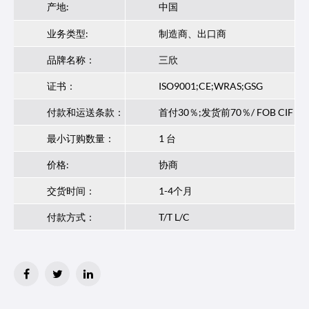
产地:
中国
业务类型:
制造商、出口商
品牌名称：
三欣
证书：
ISO9001;CE;WRAS;GSG
付款和运送条款：
首付30％;发货前70％/ FOB CIF
最小订购数量：
1 台
价格:
协商
交货时间：
1-4个月
付款方式：
T/T L/C