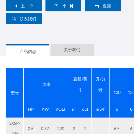
上一个
下一个
返回
联系我们
关于我们
产品信息
直径/英
升/分
功率
寸
钟
100
13
型号
HP
KW
VOLT
in
out
m3/h
6
8
SXSP-
0.5
0.37
220
2
2
6.5
6
370